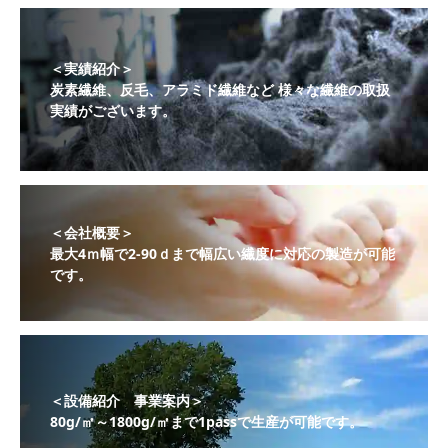
＜実績紹介＞
炭素繊維、反毛、アラミド繊維など 様々な繊維の取扱
実績がございます。
＜会社概要＞
最大4ｍ幅で2-90ｄまで幅広い繊度に対応の製造が可能
です。
＜設備紹介 事業案内＞
80g/㎡～1800g/㎡まで1passで生産が可能です。